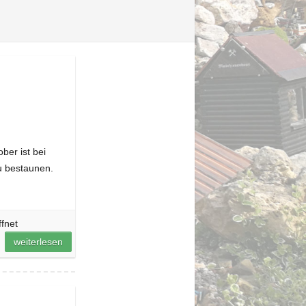
ber ist bei
u bestaunen.
ffnet
weiterlesen