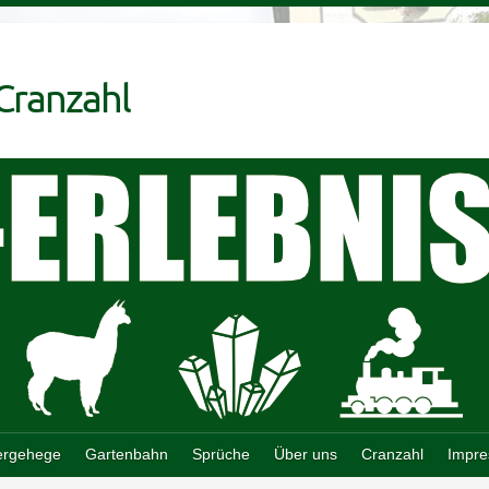
 Cranzahl
ergehege
Gartenbahn
Sprüche
Über uns
Cranzahl
Impr