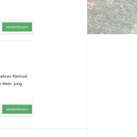
weiterlesen
ahres Kleinod,
 klein, jung
weiterlesen